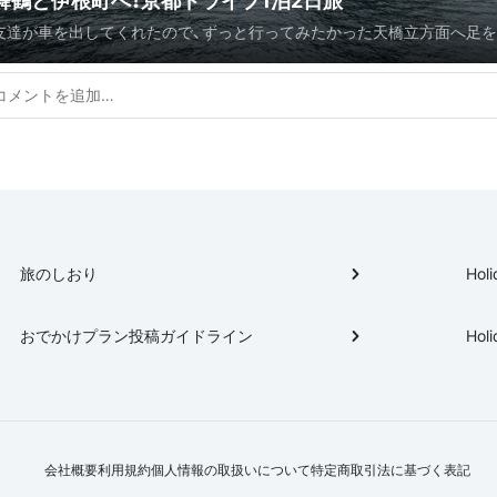
舞鶴と伊根町へ！京都ドライブ1泊2日旅
友達が車を出してくれたので、ずっと行ってみたかった天橋立方面へ足
した。
旅のしおり
Holi
おでかけプラン投稿ガイドライン
Holi
会社概要
利用規約
個人情報の取扱いについて
特定商取引法に基づく表記