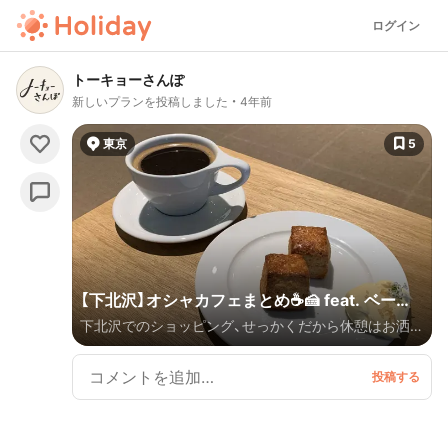
ログイン
トーキョーさんぽ
新しいプランを投稿しました
4年前
東京
5
【下北沢】オシャカフェまとめ☕️🍰 feat. ベーカ
下北沢でのショッピング、せっかくだから休憩はお洒落
リー
なカフェを利用したい！☕️🍩 そんな気持ちになるのは私
だけではないはず…💭 実際に行ってみた情報、随時更
新していきます！