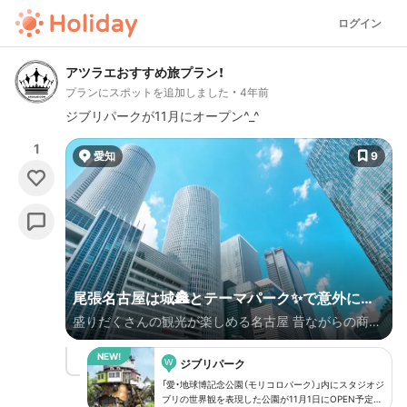
ログイン
アツラエおすすめ旅プラン！
プランにスポットを追加しました
4年前
ジブリパークが11月にオープン^_^
1
愛知
9
尾張名古屋は城🏯とテーマパーク✨で意外に楽
盛りだくさんの観光が楽しめる名古屋 昔ながらの商店
しい🤪
街が活気づき 博物館も色々あり、２つの美しい名城 動
W
物園🦓に水族館🐠 茶色の名古屋グルメは美味です
ジブリパーク
「愛・地球博記念公園（モリコロパーク）」内にスタジオジ
ブリの世界観を表現した公園が11月1日にOPEN予定。