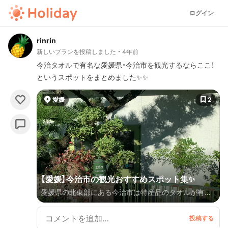
ログイン
rinrin
新しいプランを投稿しました
4年前
今治タオルで有名な愛媛県・今治市を観光するならここ！
というスポットをまとめました✨✨
愛媛
2
【愛媛】今治市の観光おすすめスポット集✨
愛媛県の北東部にある今治市は特産品のタオルが有名
です！今治タオルの名称で親しまれており、一枚は持っ
ているなんて方も多いのではないでしょうか？ せっか