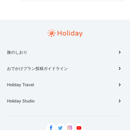
く愛媛に行くならタオルに関連した場所だけでなく、他
にもどんなスポットがあるのか知っておきたいですよ
ね。 そこで今治市を心ゆくまで堪能できる観光にうっ
てつけな場所をまとめてみました✨ これから観光に行
かれる方はぜひ参考にしてくださいね！
旅のしおり
おでかけプラン投稿ガイドライン
Holiday Travel
Holiday Studio