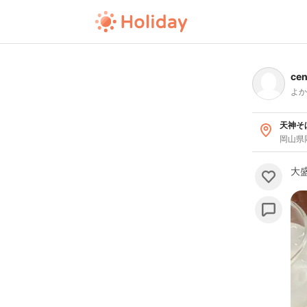
cen
よか
天神そ
岡山県
大