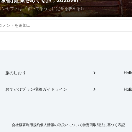
【京都】紅葉をめぐる旅 。2020ver
コンセプトは、「すいてるうちに定番を攻める！」
旅のしおり
Holi
おでかけプラン投稿ガイドライン
Holi
会社概要
利用規約
個人情報の取扱いについて
特定商取引法に基づく表記