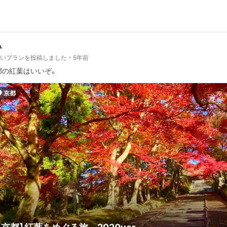
み
しいプランを投稿しました
5年前
都の紅葉はいいぞ。
京都