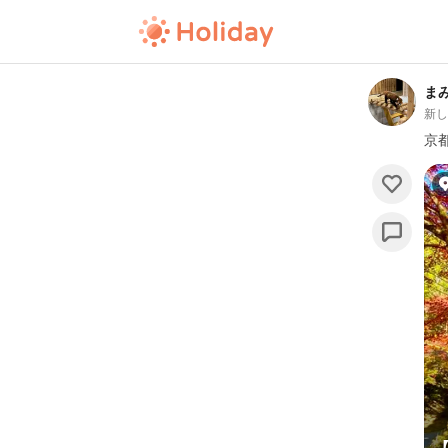
ま
新
京