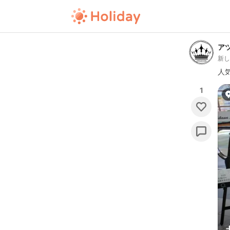
ア
新
人
1