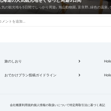
北海道の人気観光地をぐるっと周遊5日間
人気の観光地を5日間でしっかり周遊。旭山動物園、富良野、緑色の温泉、
ル、札幌のグルメ、小樽運河、余市のウイスキー、五稜郭、函館山の夜景も
っかり観光
旅のしおり
Holi
おでかけプラン投稿ガイドライン
Holi
会社概要
利用規約
個人情報の取扱いについて
特定商取引法に基づく表記