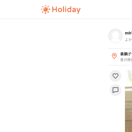
mh
よか
釜揚げう
香川県