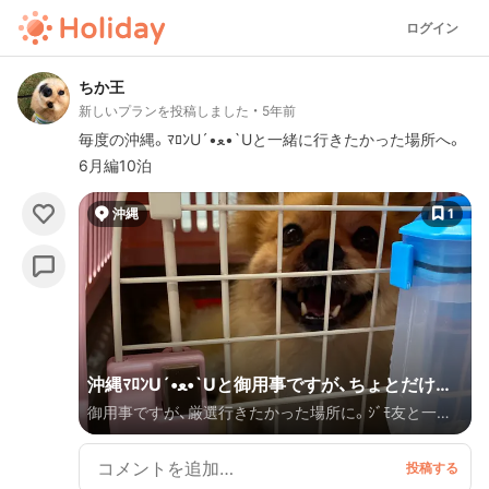
ログイン
ちか王
新しいプランを投稿しました
5年前
毎度の沖縄。ﾏﾛﾝU´•ﻌ•`Uと一緒に行きたかった場所へ。
6月編10泊
沖縄
1
沖縄ﾏﾛﾝU´•ﻌ•`Uと御用事ですが、ちょとだけ行
御用事ですが、厳選行きたかった場所に。ｼﾞﾓ友と一緒
きたかった場所へ。6月編10泊
に行って来ました。梅雨時の沖縄。ﾏﾛﾝU´•ﻌ•`Uと一緒
に