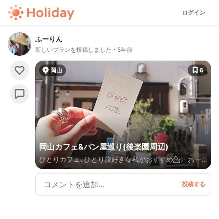
ログイン
ふーりん
新しいプランを投稿しました
5年前
岡山
6
岡山カフェ&パン屋巡り(後楽園周辺)
ひとりカフェ、ひとり旅好きな私がおすすめ💁✨ お一
人様でも行きやすくて ゆっくり過ごせて素敵なお店を
ご案内します☝️