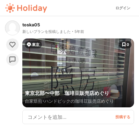
ログイン
toska05
新しいプランを投稿しました
5年前
東京
0
東京北部〜中部 珈琲豆販売店めぐり
自家焙煎・ハンドピックの珈琲豆販売店めぐり