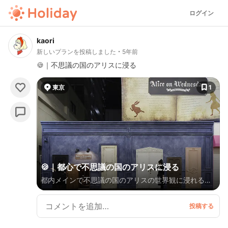
ログイン
kaori
新しいプランを投稿しました
5年前
🍪｜不思議の国のアリスに浸る
東京
1
🍪｜都心で不思議の国のアリスに浸る
都内メインで不思議の国のアリスの世界観に浸れるス
ポットをピックアップ💜