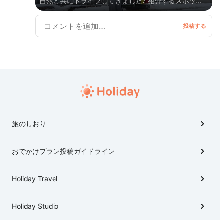
自然と共にドライブしてきました♪ 紹介するスポット
全て無料駐車場完備です。 AM9:30 JR高畠駅（太陽
館） AM9:35 ラーメン山喜 AM10:25 よねおりかんこ
うセンター AM11:00 亀岡文殊 AM11:45 cafe'gallery
美蔵（みくら） PM0:50 犬の宮・猫の宮 PM1:10 瓜割
石庭公園 PM1:30 まほろば古の里歴史公園
PM1:50 高砂屋珈琲店 PM2:50 旧高畠駅舎
PM3:15 高畠ワイナリー PM3:50 JR高畠駅（太陽
館）
旅のしおり
おでかけプラン投稿ガイドライン
Holiday Travel
Holiday Studio