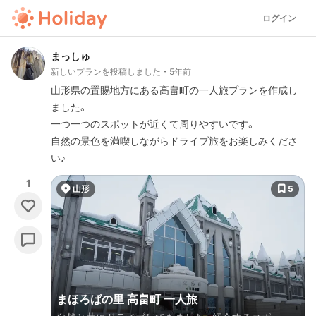
ログイン
まっしゅ
新しいプランを投稿しました
5年前
山形県の置賜地方にある高畠町の一人旅プランを作成し
ました。
一つ一つのスポットが近くて周りやすいです。
自然の景色を満喫しながらドライブ旅をお楽しみくださ
い♪
1
山形
5
まほろばの里 高畠町 一人旅