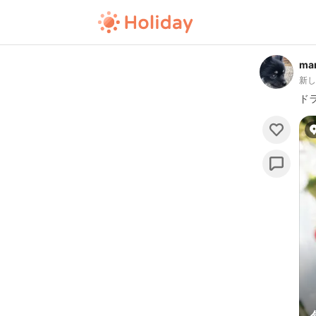
mar
新
ド