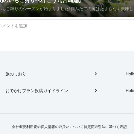
旬のいちご狩りへ行こう！【宮崎編】
いちご狩りのシーズンが始まりました！摘みたての苺はたまらなく美味し
ね。
旅のしおり
Holi
おでかけプラン投稿ガイドライン
Holi
会社概要
利用規約
個人情報の取扱いについて
特定商取引法に基づく表記