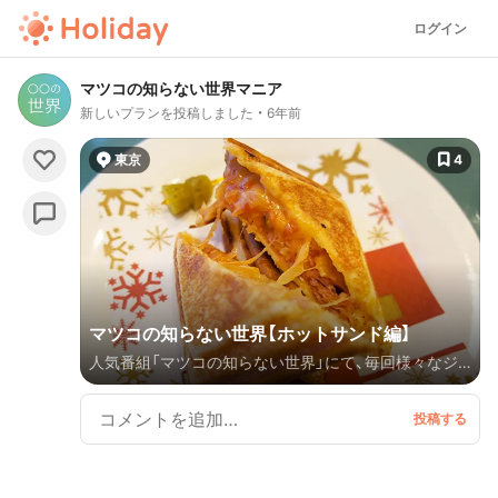
ログイン
マツコの知らない世界マニア
新しいプランを投稿しました
6年前
東京
4
マツコの知らない世界【ホットサンド編】
人気番組「マツコの知らない世界」にて、毎回様々なジ
ャンルのスペシャリストであるゲストがマツコさんに
プレゼンするものやスポットに注目が集まっていま
す。 今回は2015年10月20日に放送された、挟んだ具材
は1万種類以上というホットサンド倶楽部の大林千茱萸
さんによる『ホットサンドの世界』に登場したお店を紹