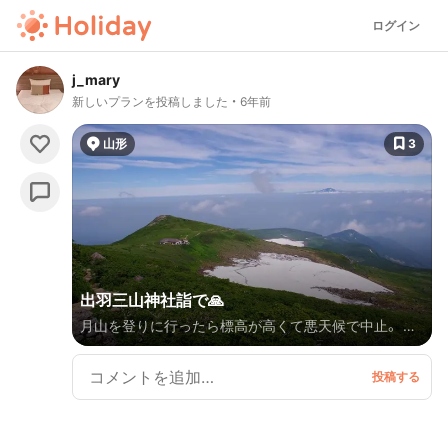
ログイン
j_mary
新しいプランを投稿しました
6年前
山形
3
出羽三山神社詣で🙏
月山を登りに行ったら標高が高くて悪天候で中止。 仕
方なく羽黒山に行ったけどとても良かった〜！（1日目）
鶴岡市の資料館は内容たっぷりで見応えがあるので楽
しい（2日目）