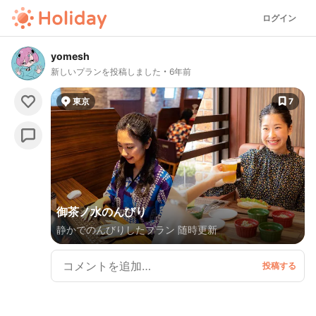
ログイン
yomesh
新しいプランを投稿しました
6年前
東京
7
御茶ノ水のんびり
静かでのんびりしたプラン 随時更新