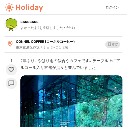
ログイン
ssssssss
よかったよ！を投稿しました
6年前
CONNEL COFFEE (コーネルコーヒー)
617
東京都港区赤坂７丁目２-２１ 2階
1
2年ぶり。やはり雨の似合うカフェです。テーブル上にア
ルコール入り容器が点々と並んでいました。