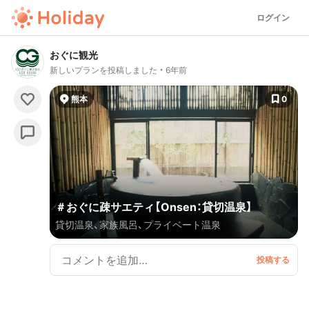
ログイン
おぐに観光
新しいプランを投稿しました
6年前
熊本
0
＃おぐに疎サエティ【Onsen：貸切温泉】
貸切温泉、家族風呂、プライベート温泉