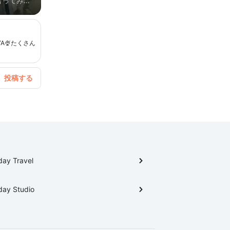
言ってみて
A🍨たくさん
day Travel
day Studio