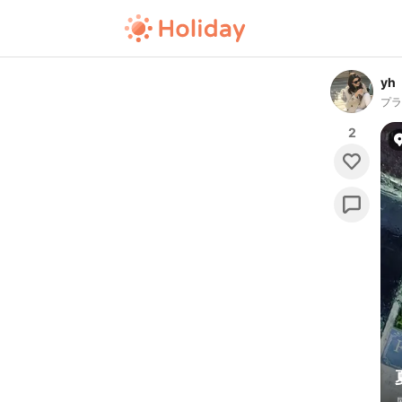
yh
プ
2