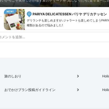
暑いからこそ美味しさが増す夏のデザート🍧 気になったら、是非食べに
ください😋
PARIYA DELICATESSEN パリヤ デリカテッセン
D
デリランチも楽しめますが、ジャラートも楽しめてしまうPARIY
種類があるので悩みました！
旅のしおり
Holi
おでかけプラン投稿ガイドライン
Holi