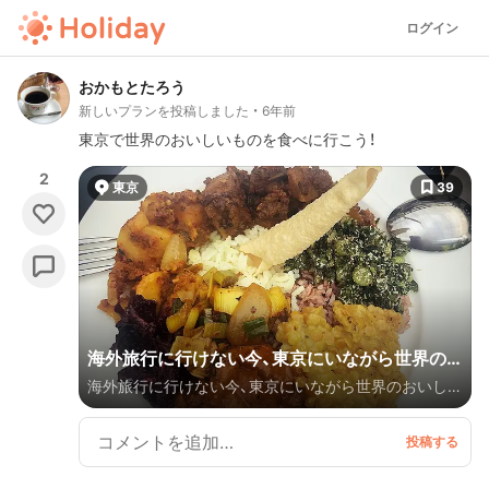
ログイン
おかもとたろう
新しいプランを投稿しました
6年前
東京で世界のおいしいものを食べに行こう！
2
東京
39
海外旅行に行けない今、東京にいながら世界の
海外旅行に行けない今、東京にいながら世界のおいしい
おいしいものを食べに行くプラン！
料理が食べれます。旅行気分で外食したりテイクアウ
トしてみてはいかがでしょうか。 カジュアルかつリー
ズナブルなお店をピックアップしてます。 どのお店も