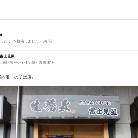
i
ったよ！を投稿しました
6年前
 富士見屋
東区豊洲6-3-1 5街区 青果棟1F
場内唯一のそば店。