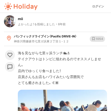
ログイン
mii
よかったよ！を投稿しました
6年前
パシフィックドライブイン（Pacific DRIVE-IN）
1054
神奈川県鎌倉市七里ガ浜東２丁目１-１２
海を見ながら七里ヶ浜ランチ🛳⚓️
テイクアウトはトンビに狙われるのでオススメしませ
ん。
店内でゆっくり食べました！
店員さんもお店もハワイみたいな雰囲気で
とても癒されました。🤙🏽