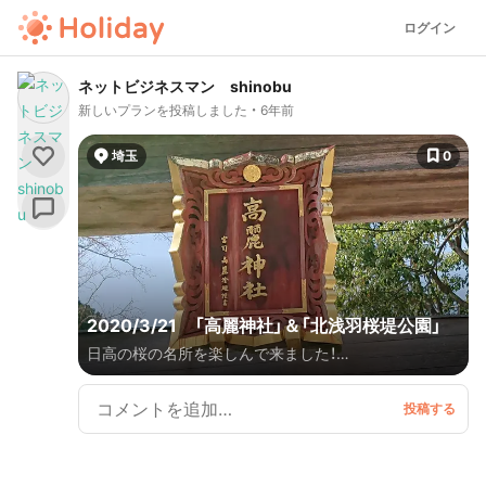
ログイン
ネットビジネスマン shinobu
新しいプランを投稿しました
6年前
埼玉
0
2020/3/21 「高麗神社」＆「北浅羽桜堤公園」
日高の桜の名所を楽しんで来ました！
http://shouryokou.shinobu.pw/archives/82505702.h
tml