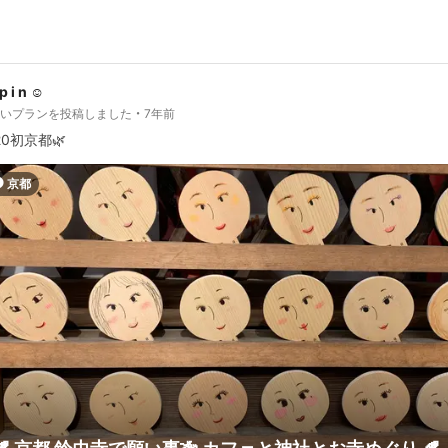
p i n ☺︎
しいプランを投稿しました
7年前
20初京都🌿
京都