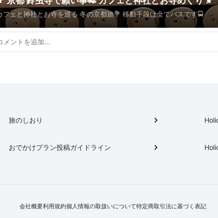
🍂 京都 鈴虫寺で願い事🎋 カフェと神社とお寺めぐり 🍂
カフェと神社とお寺を巡る 冬の京都旅💐 移動手段は全てバスです🚍
旅のしおり
Holi
おでかけプラン投稿ガイドライン
Holi
会社概要
利用規約
個人情報の取扱いについて
特定商取引法に基づく表記