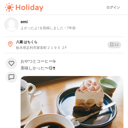
ログイン
emi
よかったよ！を投稿しました
7年前
八蔵 はちくら
22
栃木県足利市家富町２１９５ ２F
おやつとコーヒー☕️
美味しかった〜😋❣️