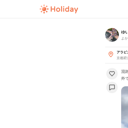
ゆ
よか
アラビカ
京都府
混
外