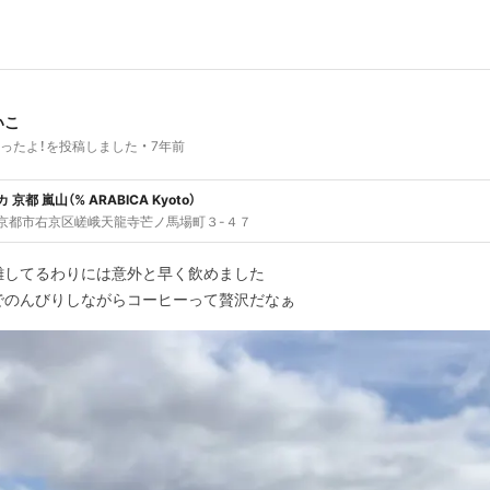
いこ
ったよ！を投稿しました
7年前
 京都 嵐山（% ARABICA Kyoto）
京都市右京区嵯峨天龍寺芒ノ馬場町３-４７
雑してるわりには意外と早く飲めました
でのんびりしながらコーヒーって贅沢だなぁ