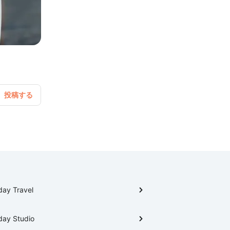
day Travel
day Studio