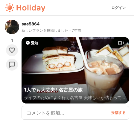
ログイン
sae5864
新しいプランを投稿しました
7年前
1
愛知
1
1人でも大丈夫！ 名古屋の旅
ライブのためによく行く名古屋 美味しいが詰まってま
す😋