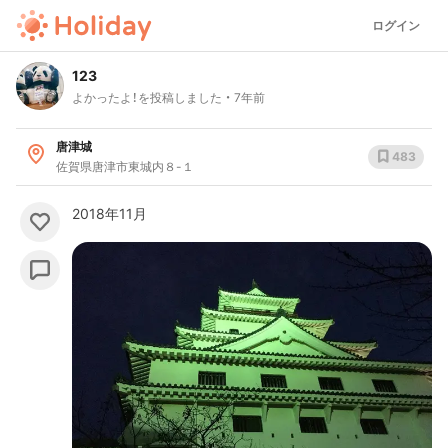
ログイン
123
よかったよ！を投稿しました
7年前
唐津城
483
佐賀県唐津市東城内８-１
2018年11月