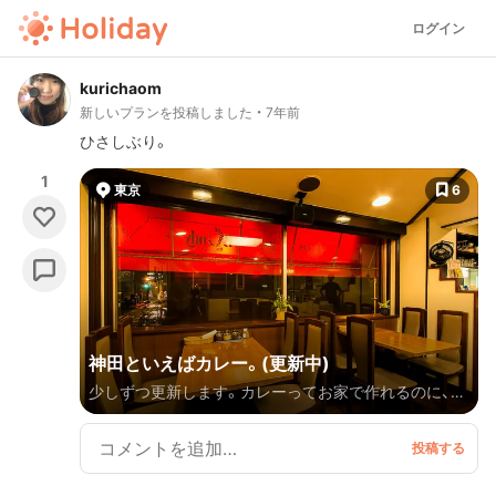
ログイン
kurichaom
新しいプランを投稿しました
7年前
ひさしぶり。
1
東京
6
神田といえばカレー。(更新中)
少しずつ更新します。カレーってお家で作れるのに、た
まーに外で食べたくなるよね。だってスパイスの深み
が違うんだもん。三重奏、いやもっと奥深いのかな。東
京・神田近辺にある、インドカレー、スープカレー、スパ