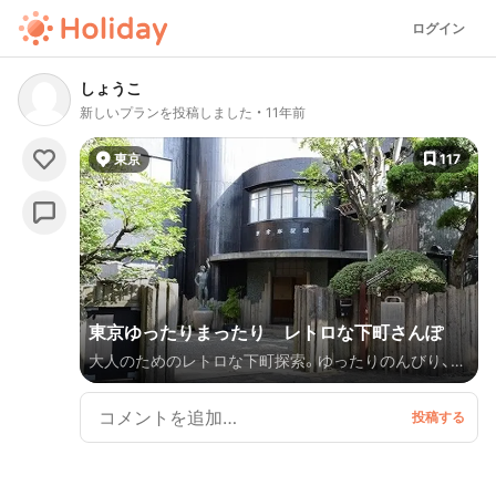
ログイン
しょうこ
新しいプランを投稿しました
11年前
東京
117
東京ゆったりまったり レトロな下町さんぽ
大人のためのレトロな下町探索。ゆったりのんびり、人
気の谷根千のまちあるきコースです。