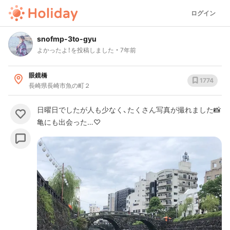
ログイン
snofmp-3to-gyu
よかったよ！を投稿しました
7年前
眼鏡橋
1774
長崎県長崎市魚の町２
日曜日でしたが人も少なく、たくさん写真が撮れました📸
亀にも出会った…♡