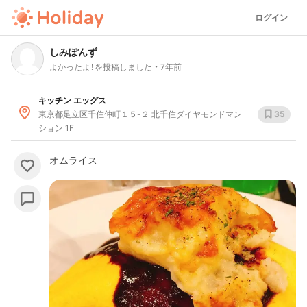
ログイン
しみぽんず
よかったよ！を投稿しました
7年前
キッチン エッグス
東京都足立区千住仲町１５-２ 北千住ダイヤモンドマン
35
ション 1F
オムライス