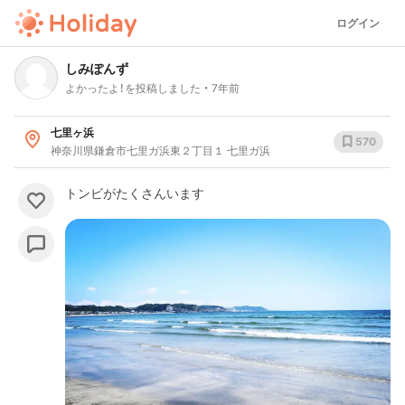
ログイン
しみぽんず
よかったよ！を投稿しました
7年前
七里ヶ浜
570
神奈川県鎌倉市七里ガ浜東２丁目１ 七里ガ浜
トンビがたくさんいます