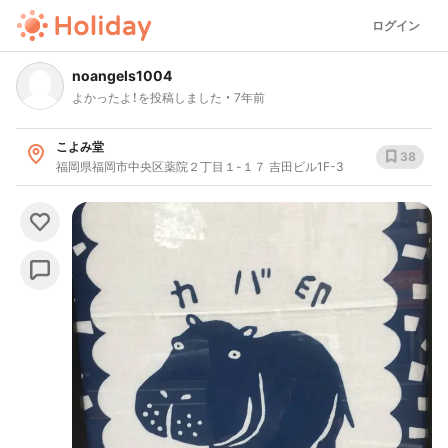
ログイン
noangels1004
よかったよ！を投稿しました
7年前
こよみ堂
38
福岡県福岡市中央区薬院２丁目１-１７ 吉田ビル1F-3