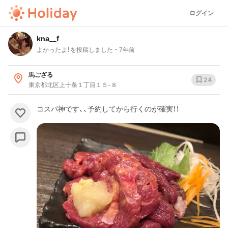
ログイン
kna__f
よかったよ！を投稿しました
7年前
馬ござる
24
東京都北区上十条１丁目１５-８
コスパ神です、、予約してから行くのが確実！！