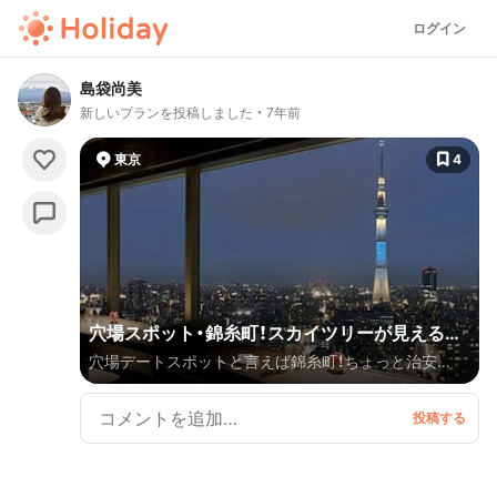
ログイン
島袋尚美
新しいプランを投稿しました
7年前
東京
4
穴場スポット・錦糸町！スカイツリーが見える飲
穴場デートスポットと言えば錦糸町！ちょっと治安
食店多数！映画もショッピングも散歩ができる公
が、、、って方もいるかも知れませんが2019年に映画館
園もアリ♪
が入った大型のパルコができたりと、とても雰囲気が良
い町になっています！ 春には桜が綺麗な錦糸公園だっ
たり、駅近にスカイツリーが見えるレストランも多数あ
るのでぜひ、一度行ってみては？ヾ(≧∇≦*)〃