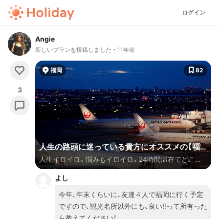
ログイン
Angie
新しいプランを投稿しました
11年前
福岡
82
3
人生の路頭に迷っている貴方にオススメの【福
人生イロイロ。悩みもイロイロ。24時間滞在でどこま
岡/糸島】24時間波乱万丈の旅♥︎
で回れるか。お金で時間を買うのもありですが、出来る
よし
限り、電車、バスを乗り継いで行きましょう。どーして
も間に合わない場合は、ドラえもんに頼んじゃいましょ
今年、年末くらいに、友達４人で福岡に行く予定
うね♡
ですので、観光名所以外にも、良い‼️って所有った
ら教えてください！