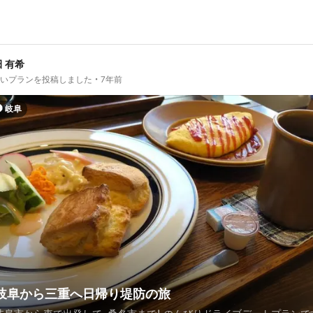
 有希
しいプランを投稿しました
7年前
岐阜
岐阜から三重へ日帰り堤防の旅