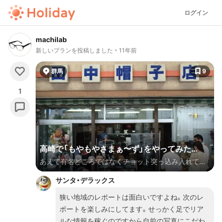
ログイン
machilab
新しいプランを投稿しました
11年前
群馬
9
1
高崎で「もやもやさまぁ〜ず」をやってみた
あえて有名どころではなくチョット突っ込み入れてみ
ら・・・
たくなるようなスポットを巡るTV番組「もやもやさま
サンタ・デラックス
ぁ〜ず」的なノリで緩く高崎のおでかけを楽しみたい人
向けのおでかけプランです。
狭い地域のレポートは面白いですよね。次のレ
ポートを楽しみにしてます。せっかく足でリア
ルな情報を稼ぐのですから自前の写真にこだわ