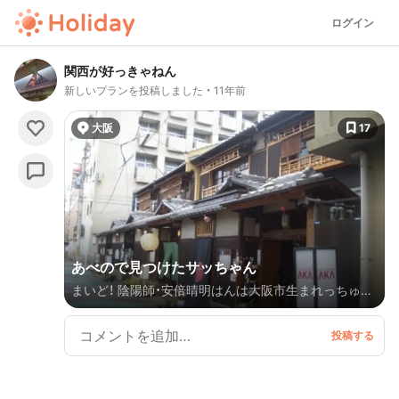
ログイン
関西が好っきゃねん
新しいプランを投稿しました
11年前
大阪
17
あべので見つけたサッちゃん
まいど！ 陰陽師・安倍晴明はんは大阪市生まれっちゅう
ことを皆さんはご存知でっしゃろか？ 京都にも安倍晴
明にまつわる神社が鎮座しており、全国的にも有名やね
んけど、実は大阪市阿倍野区にも産湯に使用されたとさ
れる井戸が安倍晴明神社には残ってまんねん。 境内に
は安倍晴明の銅像が建立され、隠れたスポットとして人