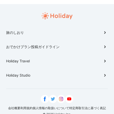
気を集めてはりまんな。 付近では、なにわの伝統野菜
の一つとして知られる天王寺蕪の栽培地として古くか
ら有名で、石碑も建立されてまんねん。 また、阿倍野区
は吉田兼好のゆかりの地としても知られ、伝説ともなっ
てはりまんな。 ほんで、大阪っちゅうたら長屋でんな。
旅のしおり
最近では都市開発が進んで、コンクリートやマンション
が目立ってまんねやけど、阿倍野区の一角では古い町屋
おでかけプラン投稿ガイドライン
を残そうと寺西家長屋が奮闘してはりまんな。 飲食店
として営業もし、気軽に立ち寄ることができまっせ！ 最
後に、「サッちゃんはね サチコっていうんだ ほんとは
Holiday Travel
ね」ではじまる童謡「サッちゃん」も実は大阪生まれ。
幼稚園前には石碑が建立されてはりまんねん。 日本最
Holiday Studio
大のあべのハルカスだけやない阿倍野区の魅力を案内
していきまっせ！
会社概要
利用規約
個人情報の取扱いについて
特定商取引法に基づく表記