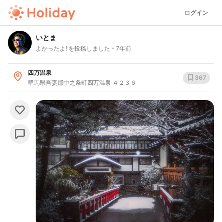
ログイン
いとま
よかったよ！を投稿しました
7年前
四万温泉
367
群馬県吾妻郡中之条町四万温泉 ４２３６