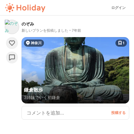
ログイン
のぞみ
新しいプランを投稿しました
7年前
神奈川
1
鎌倉散歩
3姉妹でいく初鎌倉