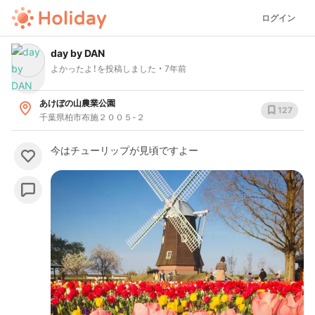
ログイン
day by DAN
よかったよ！を投稿しました
7年前
あけぼの山農業公園
127
千葉県柏市布施２００５-２
今はチューリップが見頃ですよー