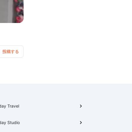
day Travel
day Studio