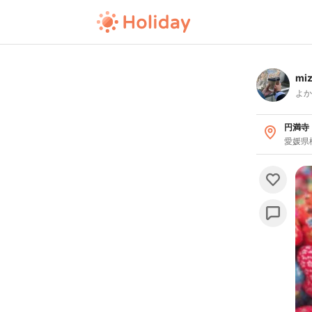
mi
よか
円満寺
愛媛県