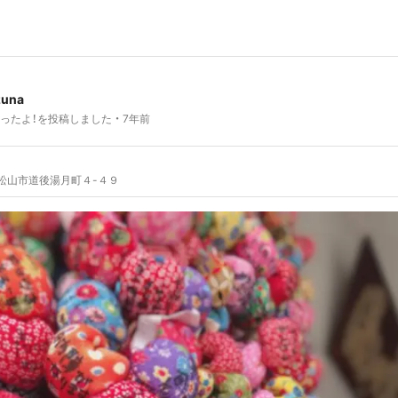
zuna
ったよ！を投稿しました
7年前
松山市道後湯月町４-４９