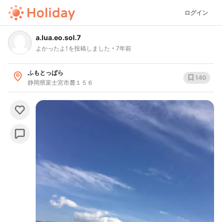
ログイン
a.lua.eo.sol.7
よかったよ！を投稿しました
7年前
ふもとっぱら
140
静岡県富士宮市麓１５６