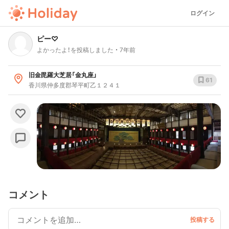
ログイン
ピー♡
よかったよ！を投稿しました
7年前
旧金毘羅大芝居「金丸座」
61
香川県仲多度郡琴平町乙１２４１
コメント