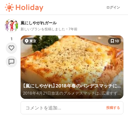
ログイン
嵐にしやがれガール
新しいプランを投稿しました
7年前
1
東京
10
【嵐にしやがれ】2018年春のパンデスマッチに
2018年4月21日放送のグルメデスマッチは、広瀬すず
登場したお店まとめ
さんと福士蒼汰さんがゲストとして登場。 昨年の秋の
パンデスマッチが大反響だったことを受けて2回目のパ
ンデスマッチが開催されました。 「グルメデスマッチ」
とは、日本テレビで放送されている「嵐にしやがれ」内
の名物グルメコーナー。 テーマに合わせた絶品グルメ