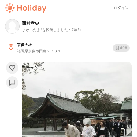
ログイン
西村孝史
よかったよ！を投稿しました
7年前
宗像大社
498
福岡県宗像市田島２３３１