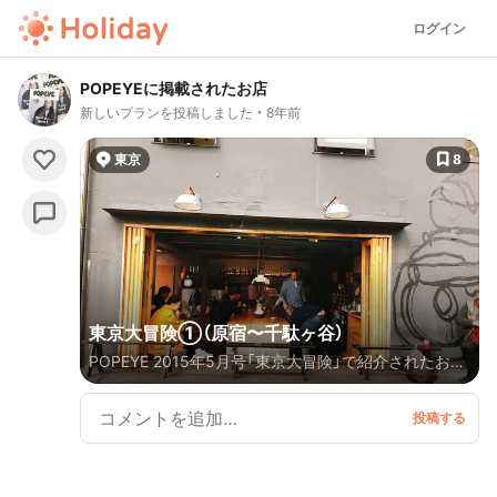
ログイン
POPEYEに掲載されたお店
新しいプランを投稿しました
8年前
東京
8
東京大冒険①（原宿〜千駄ヶ谷）
POPEYE 2015年5月号「東京大冒険」で紹介されたお店
をひたすら追加していくよ。まずは原宿・千駄ヶ谷エリ
アから！